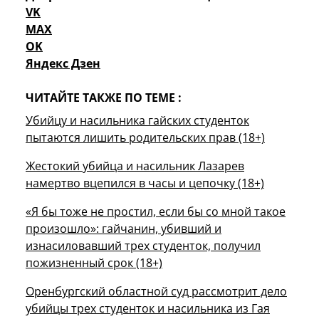
VK
MAX
OK
Яндекс Дзен
ЧИТАЙТЕ ТАКЖЕ ПО ТЕМЕ :
Убийцу и насильника гайских студенток
пытаются лишить родительских прав (18+)
Жестокий убийца и насильник Лазарев
намертво вцепился в часы и цепочку (18+)
«Я бы тоже не простил, если бы со мной такое
произошло»: гайчанин, убивший и
изнасиловавший трех студенток, получил
пожизненный срок (18+)
Оренбургский областной суд рассмотрит дело
убийцы трех студенток и насильника из Гая