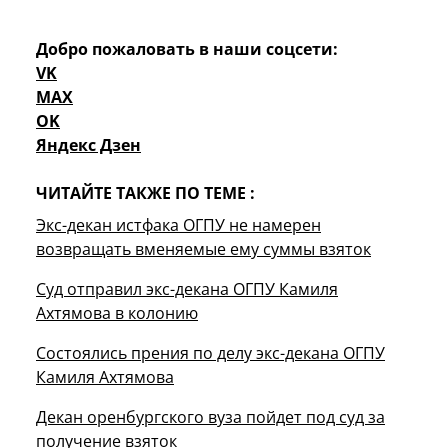
Добро пожаловать в наши соцсети:
VK
MAX
OK
Яндекс Дзен
ЧИТАЙТЕ ТАКЖЕ ПО ТЕМЕ :
Экс-декан истфака ОГПУ не намерен
возвращать вменяемые ему суммы взяток
Суд отправил экс-декана ОГПУ Камиля
Ахтямова в колонию
Состоялись прения по делу экс-декана ОГПУ
Камиля Ахтямова
Декан оренбургского вуза пойдет под суд за
получение взяток