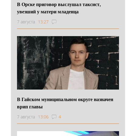
В Орске приговор выслушал таксист,
увезший у матери младенца
7 августа
13:27
В Гайском муниципальном округе назначен
врип главы
7 августа
13:06
4