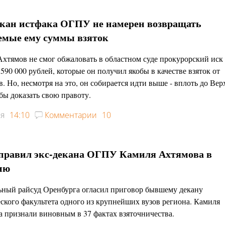
екан истфака ОГПУ не намерен возвращать
емые ему суммы взяток
хтямов не смог обжаловать в областном суде прокурорский иск
 590 000 рублей, которые он получил якобы в качестве взяток от
в. Но, несмотря на это, он собирается идти выше - вплоть до Ве
обы доказать свою правоту.
ря
14:10
Комментарии
10
тправил экс-декана ОГПУ Камиля Ахтямова в
ию
ьный райсуд Оренбурга огласил приговор бывшему декану
ского факультета одного из крупнейших вузов региона. Камиля
 признали виновным в 37 фактах взяточничества.