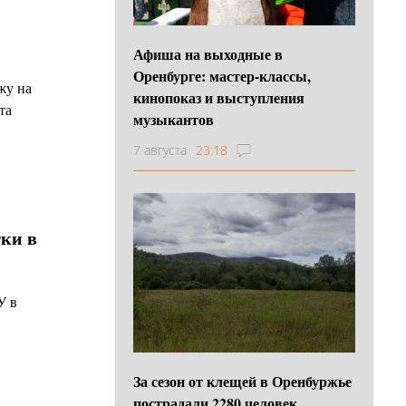
Афиша на выходные в
Оренбурге: мастер-классы,
жу на
кинопоказ и выступления
та
музыкантов
7 августа
23:18
тки в
У в
За сезон от клещей в Оренбуржье
пострадали 2280 человек