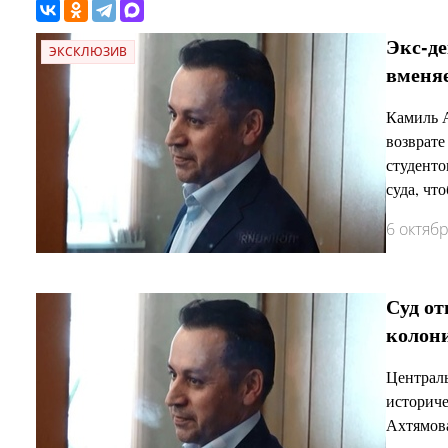
Экс-д
ЭКСКЛЮЗИВ
вменя
Камиль А
возврате
студенто
суда, чт
6 октяб
Суд о
колон
Централ
историче
Ахтямова