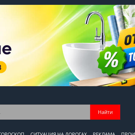
Найти
ГОРОСКОП
СИТУАЦИЯ НА ДОРОГАХ
РЕКЛАМА
ПРОИ