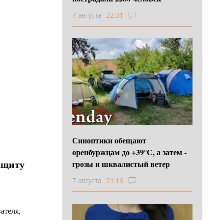
7 августа
22:31
Синоптики обещают
оренбуржцам до +39°С, а затем -
ащиту
грозы и шквалистый ветер
7 августа
21:16
ателя,