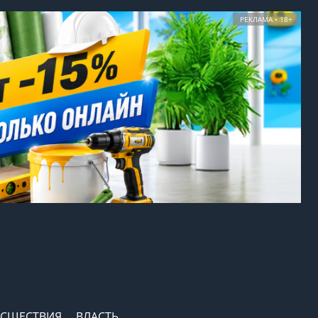
РЕКЛАМА • 18+
СШЕСТВИЯ
ВЛАСТЬ