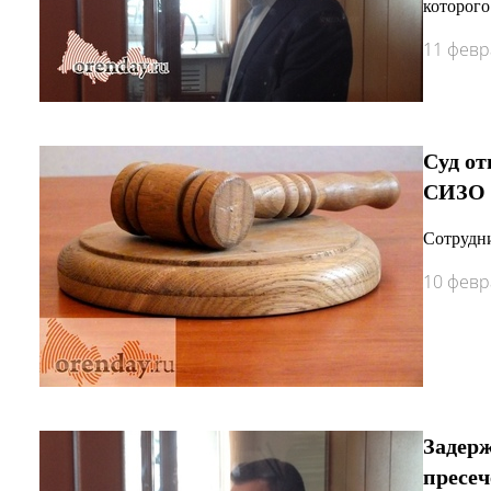
которого
11 февр
Суд от
СИЗО
Сотрудни
10 февр
Задерж
пресе