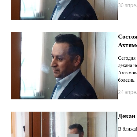
30 апре
Состо
Ахтям
Сегодня 
декана и
Ахтямова
болезнь.
24 апре
Декан 
В ближай