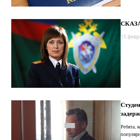
СКАЗА
15 февр
Студен
задерж
Ребята, 
популярн