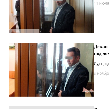
11 июля
Декан 
под д
Суд прод
9 ноябр