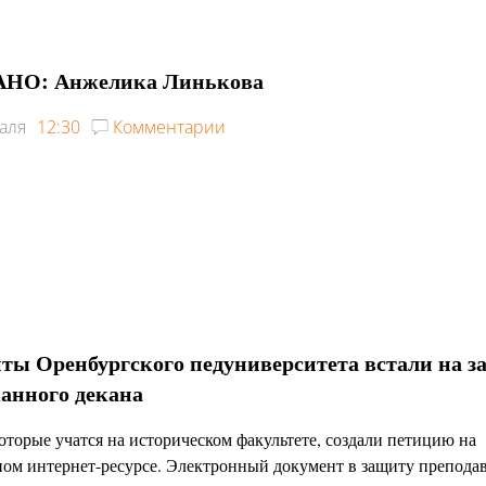
НО: Анжелика Линькова
аля
12:30
Комментарии
ты Оренбургского педуниверситета встали на з
анного декана
которые учатся на историческом факультете, создали петицию на
ом интернет-ресурсе. Электронный документ в защиту преподав