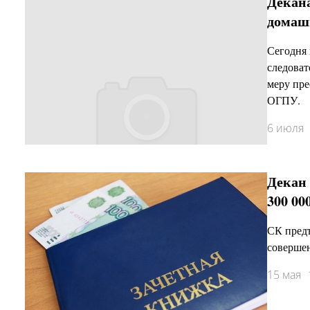
Декана
домаш
Сегодня 
следоват
меру пре
ОГПУ.
6 июля
Декан 
300 00
СК предъ
совершен
15 мая