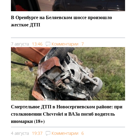
В Оренбурге на Беляевском шоссе произошло
жесткое ДТП
7 августа
13:46
Комментарии
7
Смертельное ДТП в Новосергиевском районе: при
столкновении Chevrolet и ВАЗа погиб водитель
иномарки (18+)
4 августа
19:37
Комментарии
6